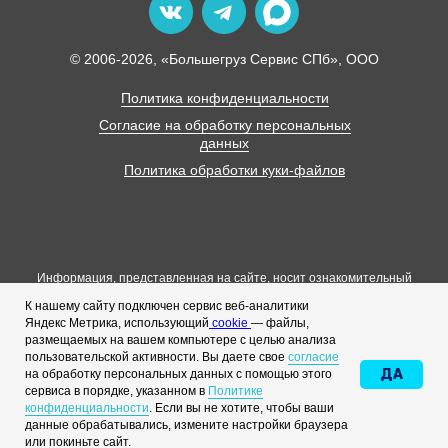
© 2006-2026, «Большегруз Сервис СПб», ООО
Политика конфиденциальности
Согласие на обработку персональных
данных
Политика обработки куки-файлов
Информация, представленная на сайте, носит ознакомительный
характер и не является публичной офертой, определяемой
К нашему сайту подключен сервис веб-аналитики
положениями статьи 437 Гражданского кодекса РФ.
Яндекс Метрика, использующий
cookie
— файлы,
Для получения актуальных цен и условий поставки просьба
размещаемых на вашем компьютере с целью анализа
обращаться к менеджерам компании.
пользовательской активности. Вы даете свое
согласие
Все цены, указанные на сайте, являются ориентировочными и
ДА
на обработку персональных данных с помощью этого
подлежат подтверждению при выставлении счета или заключении
сервиса в порядке, указанном в
Политике
договора.
конфиденциальности
. Если вы не хотите, чтобы ваши
данные обрабатывались, измените настройки браузера
или покиньте сайт.